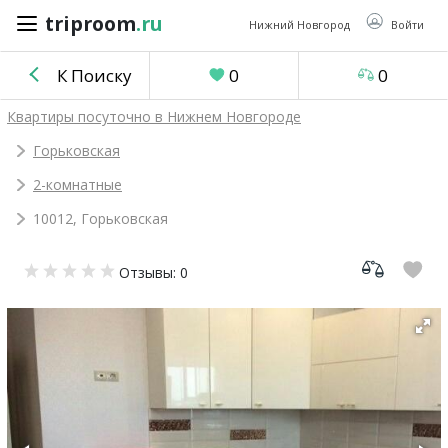
triproom
.ru
triproom
.ru
Нижний Новгород
Войти
К Поиску
0
0
Российский
Квартиры посуточно в Нижнем Новгороде
рубль
Горьковская
2-комнатные
Войти / Зарегистрироваться
10012, Горьковская
Добавить
Отзывы: 0
объявление
Избранное
0
Сравнение
0