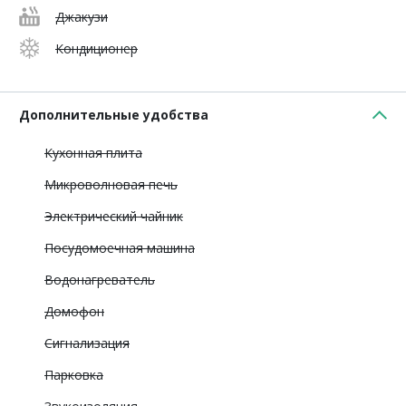
Джакузи
Кондиционер
Дополнительные удобства
Кухонная плита
Микроволновая печь
Электрический чайник
Посудомоечная машина
Водонагреватель
Домофон
Сигнализация
Парковка