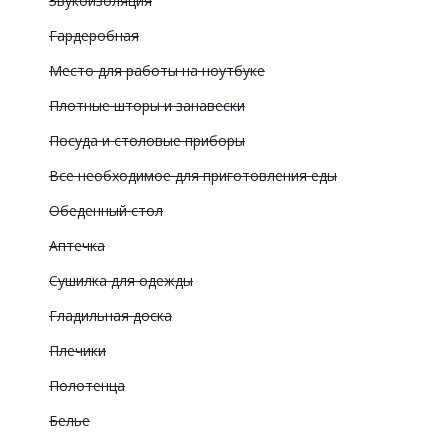
Звукоизоляция
Гардеробная
Место для работы на ноутбуке
Плотные шторы и занавески
Посуда и столовые приборы
Все необходимое для приготовления еды
Обеденный стол
Аптечка
Сушилка для одежды
Гладильная доска
Плечики
Полотенца
Белье