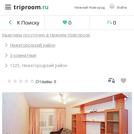
triproom
.ru
triproom
.ru
Нижний Новгород
Войти
К Поиску
0
0
Российский
Квартиры посуточно в Нижнем Новгороде
рубль
Нижегородский район
3-комнатные
Войти / Зарегистрироваться
1225, Нижегородский район
Добавить
Отзывы: 0
объявление
Избранное
0
Сравнение
0