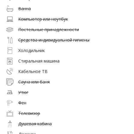
Ванна
Компьютер или ноутбук
Постельные принадлежности
Средства индивидуальной гигиены
Холодильник
Стиральная машина
Кабельное ТВ
Сауна или баня
Утюг
Фен
Телевизор
Душевая кабина