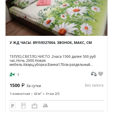
У ЖД ЧАСЫ. 89159327004. ЗВОНОК, МАКС, СМ
ТЕПЛО,СВЕТЛО,ЧИСТО .2часа 1500 далее 500 руб
час.Ночь 2000.Новая
мебель.Кварц,уборка.Ванна170см-раздельный
санузел.Светлая,чистая,уютная
кв-42м2.ЦУМ,Шайба,Аптеки,банкомат-Сбербанк
1
ВТБ,Пятерочка.Чи...
1500
Без залога
За сутки
1-комнатная
42 м²
Этаж 2/5