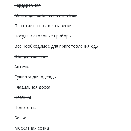
Гардеробная
Место для работы на ноутбуке
Плотные шторы и занавески
Посуда и столовые приборы
Все необходимое для приготовления еды
Обеденный стол
Аптечка
Сушилка для одежды
Гладильная доска
Плечики
Полотенца
Белье
Москитная сетка