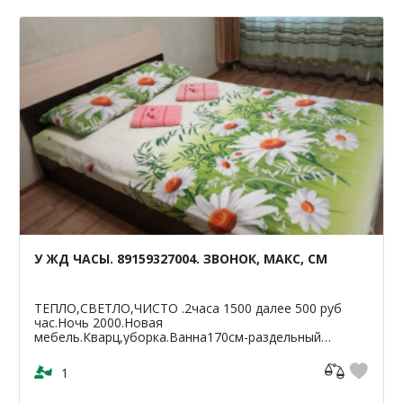
У ЖД ЧАСЫ. 89159327004. ЗВОНОК, МАКС, СМ
ТЕПЛО,СВЕТЛО,ЧИСТО .2часа 1500 далее 500 руб
час.Ночь 2000.Новая
мебель.Кварц,уборка.Ванна170см-раздельный
санузел.Светлая,чистая,уютная
кв-42м2.ЦУМ,Шайба,Аптеки,банкомат-Сбербанк
1
ВТБ,Пятерочка.Чи...