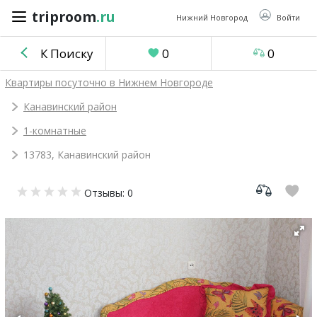
triproom
.ru
triproom
.ru
Нижний Новгород
Войти
К Поиску
0
0
Российский
Квартиры посуточно в Нижнем Новгороде
рубль
Канавинский район
1-комнатные
Войти / Зарегистрироваться
13783, Канавинский район
Добавить
Отзывы: 0
объявление
Избранное
0
Сравнение
0