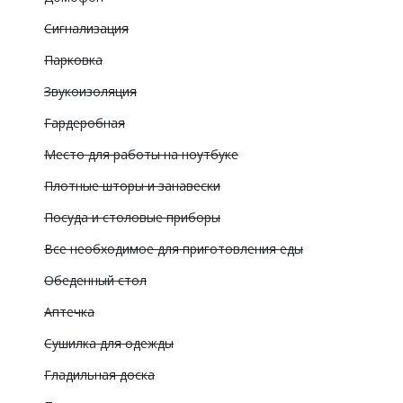
Сигнализация
Парковка
Звукоизоляция
Гардеробная
Место для работы на ноутбуке
Плотные шторы и занавески
Посуда и столовые приборы
Все необходимое для приготовления еды
Обеденный стол
Аптечка
Сушилка для одежды
Гладильная доска