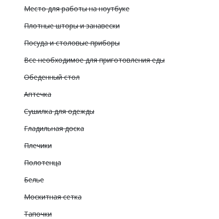
Место для работы на ноутбуке
Плотные шторы и занавески
Посуда и столовые приборы
Все необходимое для приготовления еды
Обеденный стол
Аптечка
Сушилка для одежды
Гладильная доска
Плечики
Полотенца
Белье
Москитная сетка
Тапочки