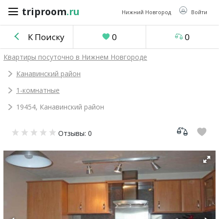
triproom
.ru
triproom
.ru
Нижний Новгород
Войти
К Поиску
0
0
Российский
Квартиры посуточно в Нижнем Новгороде
рубль
Канавинский район
1-комнатные
Войти / Зарегистрироваться
19454, Канавинский район
Добавить
Отзывы: 0
объявление
Избранное
0
Сравнение
0