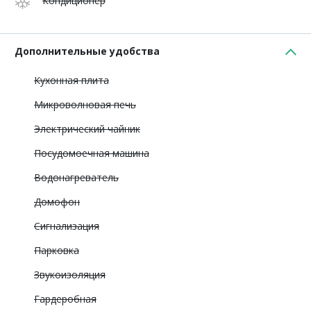
Кондиционер
Дополнительные удобства
Кухонная плита
Микроволновая печь
Электрический чайник
Посудомоечная машина
Водонагреватель
Домофон
Сигнализация
Парковка
Звукоизоляция
Гардеробная