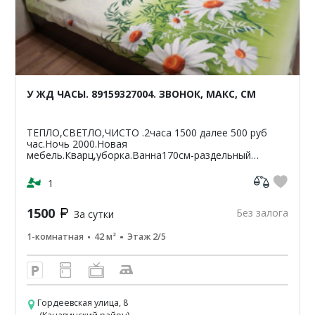
У ЖД ЧАСЫ. 89159327004. ЗВОНОК, МАКС, СМ
ТЕПЛО,СВЕТЛО,ЧИСТО .2часа 1500 далее 500 руб
час.Ночь 2000.Новая
мебель.Кварц,уборка.Ванна170см-раздельный
санузел.Светлая,чистая,уютная
кв-42м2.ЦУМ,Шайба,Аптеки,банкомат-Сбербанк
1
ВТБ,Пятерочка.Чи...
1500
Без залога
За сутки
1-комнатная
42 м²
Этаж 2/5
Гордеевская улица, 8