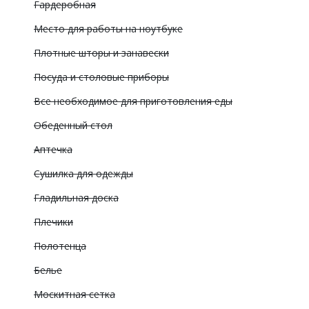
Гардеробная
Место для работы на ноутбуке
Плотные шторы и занавески
Посуда и столовые приборы
Все необходимое для приготовления еды
Обеденный стол
Аптечка
Сушилка для одежды
Гладильная доска
Плечики
Полотенца
Белье
Москитная сетка