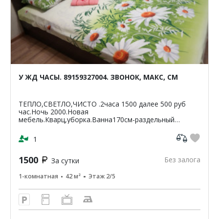
У ЖД ЧАСЫ. 89159327004. ЗВОНОК, МАКС, СМ
ТЕПЛО,СВЕТЛО,ЧИСТО .2часа 1500 далее 500 руб
час.Ночь 2000.Новая
мебель.Кварц,уборка.Ванна170см-раздельный
санузел.Светлая,чистая,уютная
кв-42м2.ЦУМ,Шайба,Аптеки,банкомат-Сбербанк
1
ВТБ,Пятерочка.Чи...
1500
Без залога
За сутки
1-комнатная
42 м²
Этаж 2/5