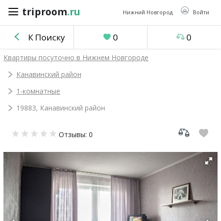
triproom
.ru
triproom
.ru
Нижний Новгород
Войти
К Поиску
0
0
Российский
Квартиры посуточно в Нижнем Новгороде
рубль
Канавинский район
1-комнатные
Войти / Зарегистрироваться
19883, Канавинский район
Добавить
Отзывы: 0
объявление
Избранное
0
Сравнение
0