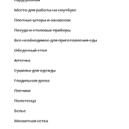
Место для работы на ноутбуке
Плотные шторы и занавески
Посуда и столовые приборы
Все необходимое для приготовления еды
Обеденный стол
Аптечка
Сушилка для одежды
Гладильная доска
Плечики
Полотенца
Белье
Москитная сетка