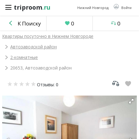
triproom
.ru
triproom
.ru
Нижний Новгород
Войти
К Поиску
0
0
Российский
Квартиры посуточно в Нижнем Новгороде
рубль
Автозаводской район
2-комнатные
Войти / Зарегистрироваться
20653, Автозаводской район
Добавить
Отзывы: 0
объявление
Избранное
0
Сравнение
0