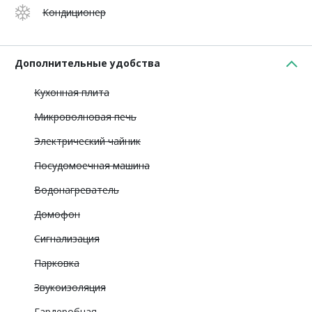
Кондиционер
Дополнительные удобства
Кухонная плита
Микроволновая печь
Электрический чайник
Посудомоечная машина
Водонагреватель
Домофон
Сигнализация
Парковка
Звукоизоляция
Гардеробная