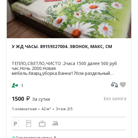
У ЖД ЧАСЫ. 89159327004. ЗВОНОК, МАКС, СМ
ТЕПЛО,СВЕТЛО,ЧИСТО .2часа 1500 далее 500 руб
час.Ночь 2000.Новая
мебель.Кварц,уборка.Ванна170см-раздельный
санузел.Светлая,чистая,уютная
кв-42м2.ЦУМ,Шайба,Аптеки,банкомат-Сбербанк
1
ВТБ,Пятерочка.Чи...
1500
Без залога
За сутки
1-комнатная
42 м²
Этаж 2/5
Гордеевская улица, 8