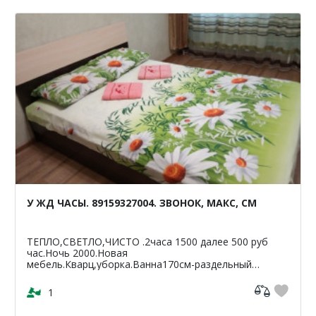
У ЖД ЧАСЫ. 89159327004. ЗВОНОК, МАКС, СМ
ТЕПЛО,СВЕТЛО,ЧИСТО .2часа 1500 далее 500 руб
час.Ночь 2000.Новая
мебель.Кварц,уборка.Ванна170см-раздельный
санузел.Светлая,чистая,уютная
кв-42м2.ЦУМ,Шайба,Аптеки,банкомат-Сбербанк
1
ВТБ,Пятерочка.Чи...