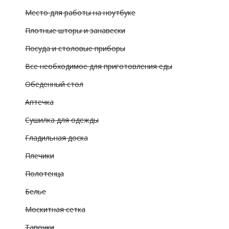
Место для работы на ноутбуке
Плотные шторы и занавески
Посуда и столовые приборы
Все необходимое для приготовления еды
Обеденный стол
Аптечка
Сушилка для одежды
Гладильная доска
Плечики
Полотенца
Белье
Москитная сетка
Тапочки