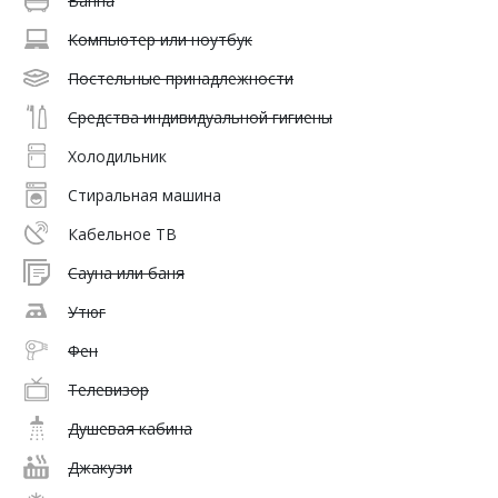
Ванна
Компьютер или ноутбук
Постельные принадлежности
Средства индивидуальной гигиены
Холодильник
Стиральная машина
Кабельное ТВ
Сауна или баня
Утюг
Фен
Телевизор
Душевая кабина
Джакузи