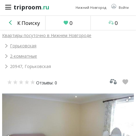
triproom
.ru
triproom
.ru
Нижний Новгород
Войти
К Поиску
0
0
Российский
Квартиры посуточно в Нижнем Новгороде
рубль
Горьковская
2-комнатные
Войти / Зарегистрироваться
20947, Горьковская
Добавить
Отзывы: 0
объявление
Избранное
0
Сравнение
0