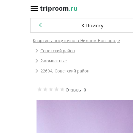
triproom
.ru
triproom
.ru
К Поиску
Российский
Квартиры посуточно в Нижнем Новгороде
рубль
Советский район
Войти / Зарегистрироваться
2-комнатные
22604, Советский район
Добавить
Отзывы: 0
объявление
Избранное
0
Сравнение
0