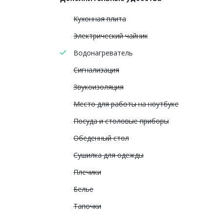
Кухонная плита
Электрический чайник
Водонагреватель
Сигнализация
Звукоизоляция
Место для работы на ноутбуке
Посуда и столовые приборы
Обеденный стол
Сушилка для одежды
Плечики
Белье
Тапочки