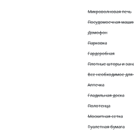
Микроволновая печь
Посудомоечная маши
Домофон
Парковка
Гардеробная
Плотные шторы и зан
Все необходимое для
Аптечка
Гладильная доска
Полотенца
Москитная сетка
Туалетная бумага