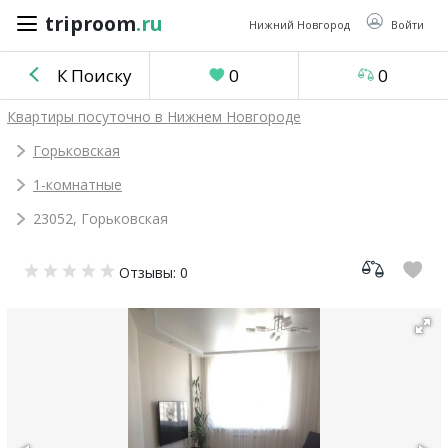
triproom
.ru
triproom
.ru
Нижний Новгород
Войти
К Поиску
0
0
Российский
Квартиры посуточно в Нижнем Новгороде
рубль
Горьковская
1-комнатные
Войти / Зарегистрироваться
23052, Горьковская
Добавить
Отзывы: 0
объявление
Избранное
0
Сравнение
0