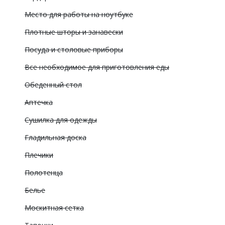
Место для работы на ноутбуке
Плотные шторы и занавески
Посуда и столовые приборы
Все необходимое для приготовления еды
Обеденный стол
Аптечка
Сушилка для одежды
Гладильная доска
Плечики
Полотенца
Белье
Москитная сетка