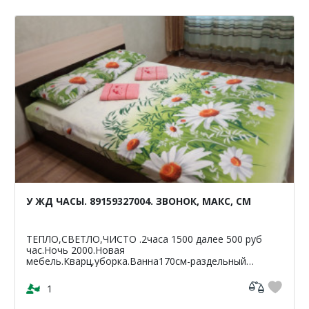
У ЖД ЧАСЫ. 89159327004. ЗВОНОК, МАКС, СМ
ТЕПЛО,СВЕТЛО,ЧИСТО .2часа 1500 далее 500 руб
час.Ночь 2000.Новая
мебель.Кварц,уборка.Ванна170см-раздельный
санузел.Светлая,чистая,уютная
кв-42м2.ЦУМ,Шайба,Аптеки,банкомат-Сбербанк
1
ВТБ,Пятерочка.Чи...