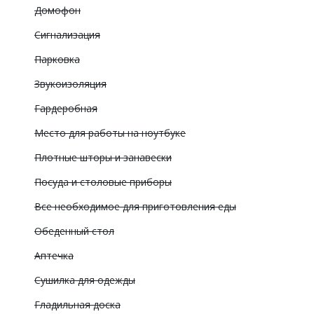
Домофон
Сигнализация
Парковка
Звукоизоляция
Гардеробная
Место для работы на ноутбуке
Плотные шторы и занавески
Посуда и столовые приборы
Все необходимое для приготовления еды
Обеденный стол
Аптечка
Сушилка для одежды
Гладильная доска