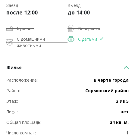
Заезд
Выезд
после 12:00
до 14:00
Курение
Вечеринки
С домашними
С детьми
животными
Жилье
Расположение:
В черте города
Район:
Сормовский район
Этаж:
3 из 5
Лифт:
нет
Общая площадь:
34 кв. м.
Число комнат:
1