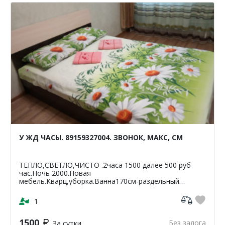
У ЖД ЧАСЫ. 89159327004. ЗВОНОК, МАКС, СМ
ТЕПЛО,СВЕТЛО,ЧИСТО .2часа 1500 далее 500 руб
час.Ночь 2000.Новая
мебель.Кварц,уборка.Ванна170см-раздельный
санузел.Светлая,чистая,уютная
кв-42м2.ЦУМ,Шайба,Аптеки,банкомат-Сбербанк
1
ВТБ,Пятерочка.Чи...
1500
Без залога
За сутки