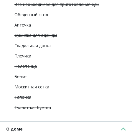
Все необходимое для приготовления еды
Обеденный стол
Аптечка
Сушилка для одежды
Гладильная доска
Плечики
Полотенца
Белье
Москитная сетка
Тапочки
Туалетная бумага
О доме