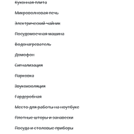
Кухонная плита
Микроволновая печь
Электрический чайник
Посудомоечная машина
Водонагреватель
Домофон
Сигнализация
Парковка
Звукоизоляция
Гардеробная
Место для работы на ноутбуке
Плотные шторы и занавески
Посуда и столовые приборы