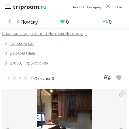
triproom
.ru
triproom
.ru
Нижний Новгород
Войти
К Поиску
0
0
Российский
Квартиры посуточно в Нижнем Новгороде
рубль
Горьковская
2-комнатные
Войти / Зарегистрироваться
23663, Горьковская
Добавить
Отзывы: 0
объявление
Избранное
0
Сравнение
0