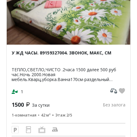
У ЖД ЧАСЫ. 89159327004. ЗВОНОК, МАКС, СМ
ТЕПЛО,СВЕТЛО,ЧИСТО .2часа 1500 далее 500 руб
час.Ночь 2000.Новая
мебель.Кварц,уборка.Ванна170см-раздельный
санузел.Светлая,чистая,уютная
кв-42м2.ЦУМ,Шайба,Аптеки,банкомат-Сбербанк
1
ВТБ,Пятерочка.Чи...
1500
Без залога
За сутки
1-комнатная
42 м²
Этаж 2/5