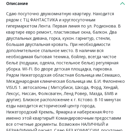
Описание
Сдаю посуточно двухкомнатную квартиру. Находится
рядом с ТЦ ФАНТАСТИКА и круглосуточным
гипермаркетом Лента. Первая линия по ул. Родионова. В
квартире евро ремонт, пластиковые окна, балкон. Два
двуспальных дивана, горка, кухон. гарнитур, стенли,
большая двуспальная кровать. При необходимости
дополнительное спальное место. В наличии вся
необходимая бытовая техника, бойлер, всегда чистое
бельё (подушки, одеяла, постельное белье) регулярная
уборка. WI-FI. Во дворе детская площадка, парковка.
Рядом Нижегородская областная больница им.Семашко,
Международная клиническая больница им. Б.И. Филоненко
VISUS 1. автосалоны ( Митсубиси, Шкода, Форд, Хендай,
Лексус, Ниссан, Фолксваген, Ленд Ровер, Мазда, БМВ и
другие). Близкое расположение к г. Кстово. В 10 минутах
езды находится исторический центр города,
Нижегородский Кремль, Ярмарка и набережная.Фото
именно этой квартиры!!! Командировочным предоставим
все отчетные документы. Возможен НАЛИЧНЫЙ и
БЕЗНАЛИЧНЫЙ расчёт. Сдаю БЕЗ КОМИССИИ, посуточно