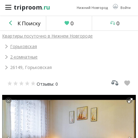
triproom
.ru
triproom
.ru
Нижний Новгород
Войти
К Поиску
0
0
Российский
Квартиры посуточно в Нижнем Новгороде
рубль
Горьковская
2-комнатные
Войти / Зарегистрироваться
26149, Горьковская
Добавить
Отзывы: 0
объявление
Избранное
0
Сравнение
0