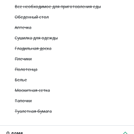
Все необходимое для приготовления еды
Обеденный стол
Аптечка
Сушилка для одежды
Гладильная доска
Плечики
Полотенца
Белье
Москитная сетка
Тапочки
Туалетная бумага
О доме