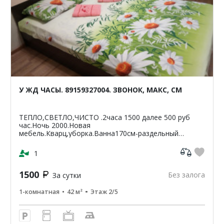
У ЖД ЧАСЫ. 89159327004. ЗВОНОК, МАКС, СМ
ТЕПЛО,СВЕТЛО,ЧИСТО .2часа 1500 далее 500 руб
час.Ночь 2000.Новая
мебель.Кварц,уборка.Ванна170см-раздельный
санузел.Светлая,чистая,уютная
кв-42м2.ЦУМ,Шайба,Аптеки,банкомат-Сбербанк
1
ВТБ,Пятерочка.Чи...
1500
Без залога
За сутки
1-комнатная
42 м²
Этаж 2/5