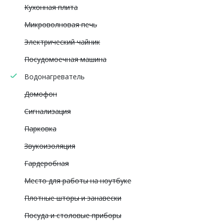
Кухонная плита
Микроволновая печь
Электрический чайник
Посудомоечная машина
Водонагреватель
Домофон
Сигнализация
Парковка
Звукоизоляция
Гардеробная
Место для работы на ноутбуке
Плотные шторы и занавески
Посуда и столовые приборы