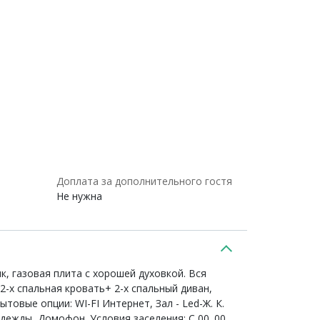
Доплата за дополнительного гостя
Не нужна
ик, газовая плита с хорошей духовкой. Вся
-х спальная кровать+ 2-х спальный диван,
товые опции: WI-FI Интернет, Зал - Led-Ж. К.
дежды, Домофон. Условия заселения: С 00. 00.