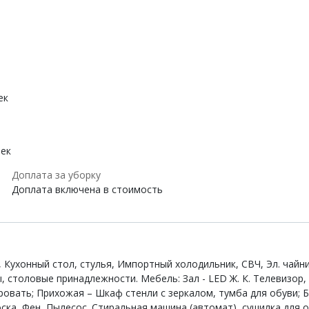
ек
век
Доплата за уборку
Доплата включена в стоимость
р, Кухонный стол, стулья, Импортный холодильник, СВЧ, Эл. чайн
толовые принадлежности. Мебель: Зал - LED Ж. К. Телевизор, 2
овать; Прихожая – Шкаф стенли с зеркалом, тумба для обуви; Бы
ка, Фен, Пылесос. Стиральная машина (автомат), сушилка для о