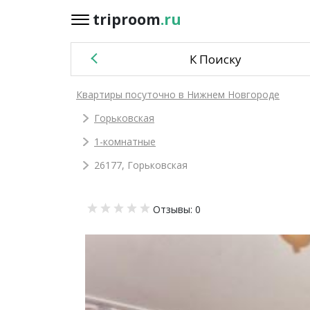
triproom
.ru
triproom
.ru
К Поиску
Российский
Квартиры посуточно в Нижнем Новгороде
рубль
Горьковская
Войти / Зарегистрироваться
1-комнатные
26177, Горьковская
Добавить
Отзывы: 0
объявление
Избранное
0
Сравнение
0