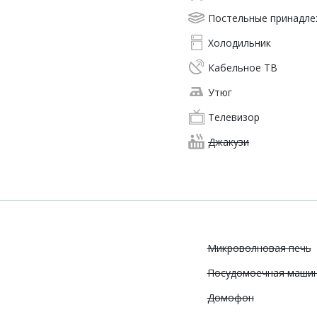
Постельные принадл
Холодильник
Кабельное ТВ
Утюг
Телевизор
Джакузи
Микроволновая печь
Посудомоечная маши
Домофон