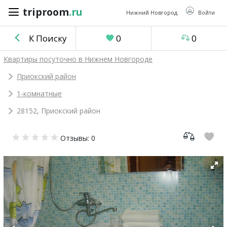
triproom
.ru
triproom
.ru
Нижний Новгород
Войти
К Поиску
0
0
Российский
Квартиры посуточно в Нижнем Новгороде
рубль
Приокский район
1-комнатные
Войти / Зарегистрироваться
28152, Приокский район
Добавить
Отзывы: 0
объявление
Избранное
0
Сравнение
0