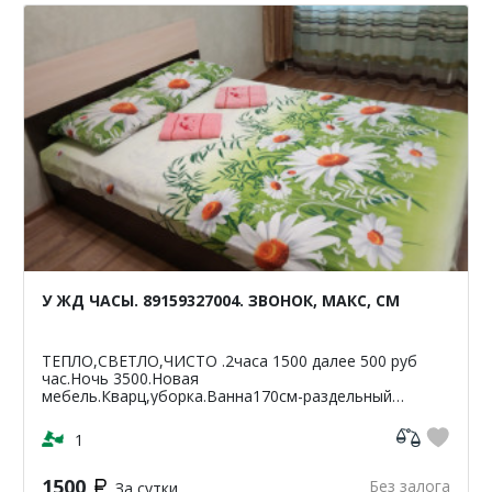
У ЖД ЧАСЫ. 89159327004. ЗВОНОК, МАКС, СМ
ТЕПЛО,СВЕТЛО,ЧИСТО .2часа 1500 далее 500 руб
час.Ночь 3500.Новая
мебель.Кварц,уборка.Ванна170см-раздельный
санузел.Светлая,чистая,уютная
кв-42м2.ЦУМ,Шайба,Аптеки,банкомат-Сбербанк
1
ВТБ,Пятерочка.Чи...
1500
Без залога
За сутки