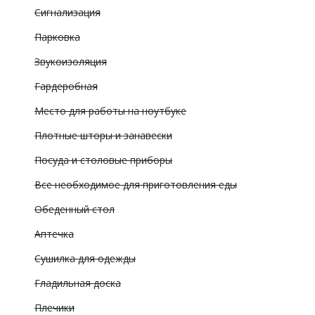
Сигнализация
Парковка
Звукоизоляция
Гардеробная
Место для работы на ноутбуке
Плотные шторы и занавески
Посуда и столовые приборы
Все необходимое для приготовления еды
Обеденный стол
Аптечка
Сушилка для одежды
Гладильная доска
Плечики