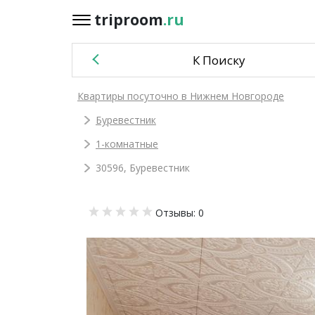
triproom
.ru
triproom
.ru
К Поиску
Российский
Квартиры посуточно в Нижнем Новгороде
рубль
Буревестник
Войти / Зарегистрироваться
1-комнатные
30596, Буревестник
Добавить
Отзывы: 0
объявление
Избранное
0
Сравнение
0