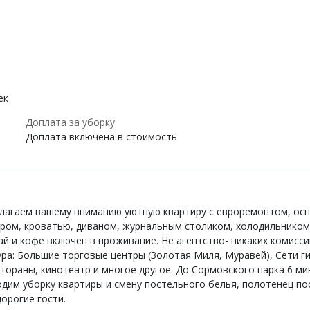
ек
Доплата за уборку
Доплата включена в стоимость
редлагаем вашему вниманию уютную квартиру с евроремонтом, 
ором, кроватью, диваном, журнальным столиком, холодильником
 и кофе включен в проживание. Не агентство- никаких комиссий
ра: Большие торговые центры (Золотая Миля, Муравей), Сети ги
естораны, кинотеатр и многое другое. До Сормовского парка 6 м
дим уборку квартиры и смену постельного белья, полотенец по
орогие гости.