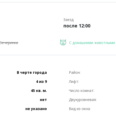
Заезд
после 12:00
Вечеринки
С домашними животными
В черте города
Район:
4 из 9
Лифт:
45 кв. м.
Число комнат:
нет
Двухуровневая:
не указано
Вид из окна: