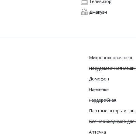
Телевизор
Джакузи
Микроволновая печь
Посудомоечная маши
Домофон
Парковка
Гардеробная
Плотные шторы и зан
Все необходимое для
Аптечка