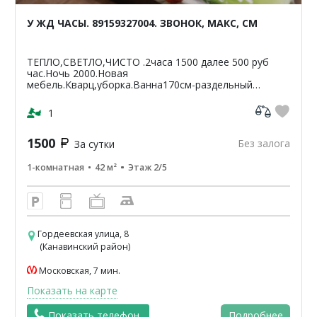
У ЖД ЧАСЫ. 89159327004. ЗВОНОК, МАКС, СМ
ТЕПЛО,СВЕТЛО,ЧИСТО .2часа 1500 далее 500 руб
час.Ночь 2000.Новая
мебель.Кварц,уборка.Ванна170см-раздельный
санузел.Светлая,чистая,уютная
кв-42м2.ЦУМ,Шайба,Аптеки,банкомат-Сбербанк
1
ВТБ,Пятерочка.Чи...
1500
Без залога
За сутки
1-комнатная
42 м²
Этаж 2/5
Гордеевская улица, 8
(Канавинский район)
Московская, 7 мин.
Показать на карте
Показать телефон
Подробнее