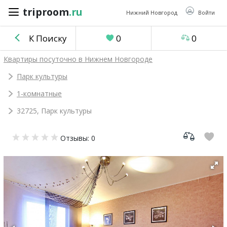
triproom
.ru
triproom
.ru
Нижний Новгород
Войти
К Поиску
0
0
Российский
Квартиры посуточно в Нижнем Новгороде
рубль
Парк культуры
1-комнатные
Войти / Зарегистрироваться
32725, Парк культуры
Добавить
Отзывы: 0
объявление
Избранное
0
Сравнение
0