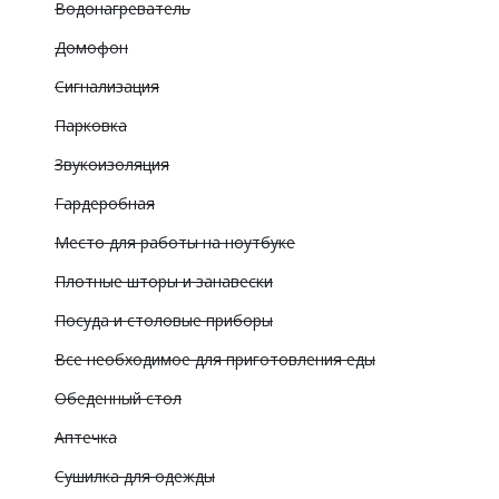
Водонагреватель
Домофон
Сигнализация
Парковка
Звукоизоляция
Гардеробная
Место для работы на ноутбуке
Плотные шторы и занавески
Посуда и столовые приборы
Все необходимое для приготовления еды
Обеденный стол
Аптечка
Сушилка для одежды