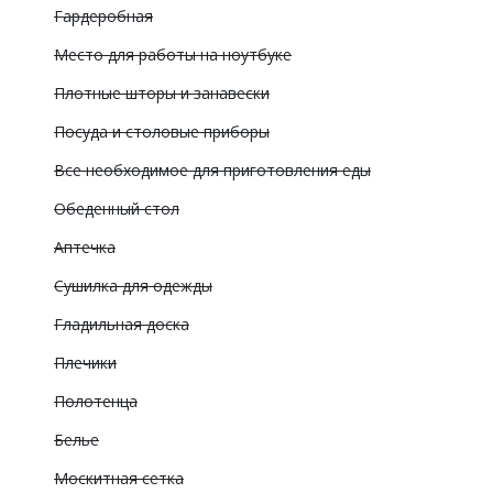
Гардеробная
Место для работы на ноутбуке
Плотные шторы и занавески
Посуда и столовые приборы
Все необходимое для приготовления еды
Обеденный стол
Аптечка
Сушилка для одежды
Гладильная доска
Плечики
Полотенца
Белье
Москитная сетка