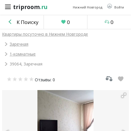
triproom
.ru
triproom
.ru
Нижний Новгород
Войти
К Поиску
0
0
Российский
Квартиры посуточно в Нижнем Новгороде
рубль
Заречная
1-комнатные
Войти / Зарегистрироваться
39064, Заречная
Добавить
Отзывы: 0
объявление
Избранное
0
Сравнение
0