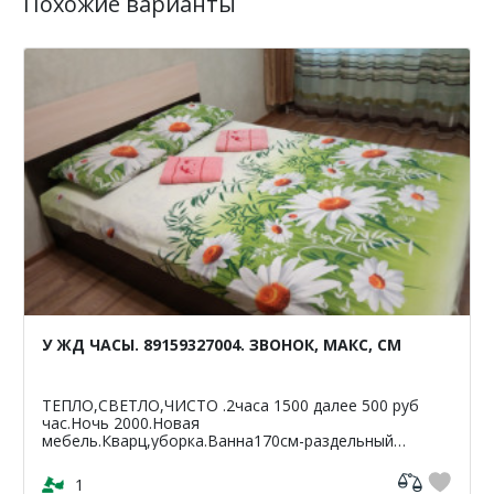
Похожие варианты
У ЖД ЧАСЫ. 89159327004. ЗВОНОК, МАКС, СМ
ТЕПЛО,СВЕТЛО,ЧИСТО .2часа 1500 далее 500 руб
час.Ночь 2000.Новая
мебель.Кварц,уборка.Ванна170см-раздельный
санузел.Светлая,чистая,уютная
кв-42м2.ЦУМ,Шайба,Аптеки,банкомат-Сбербанк
1
ВТБ,Пятерочка.Чи...