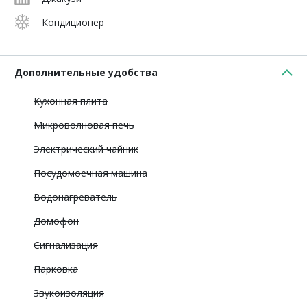
Кондиционер
Дополнительные удобства
Кухонная плита
Микроволновая печь
Электрический чайник
Посудомоечная машина
Водонагреватель
Домофон
Сигнализация
Парковка
Звукоизоляция