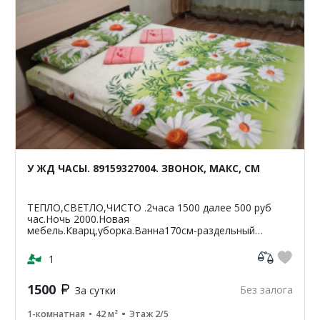
У ЖД ЧАСЫ. 89159327004. ЗВОНОК, МАКС, СМ
ТЕПЛО,СВЕТЛО,ЧИСТО .2часа 1500 далее 500 руб
час.Ночь 2000.Новая
мебель.Кварц,уборка.Ванна170см-раздельный
санузел.Светлая,чистая,уютная
кв-42м2.ЦУМ,Шайба,Аптеки,банкомат-Сбербанк
1
ВТБ,Пятерочка.Чи...
1500
Без залога
За сутки
1-комнатная
42 м²
Этаж 2/5