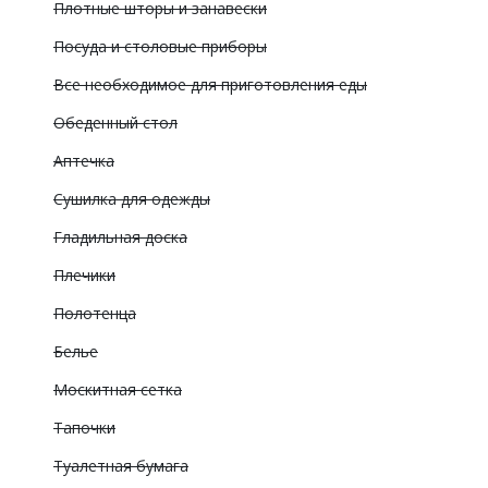
Плотные шторы и занавески
Посуда и столовые приборы
Все необходимое для приготовления еды
Обеденный стол
Аптечка
Сушилка для одежды
Гладильная доска
Плечики
Полотенца
Белье
Москитная сетка
Тапочки
Туалетная бумага