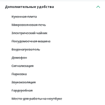
Дополнительные удобства
Кухонная плита
Микроволновая печь
Электрический чайник
Посудомоечная машина
Водонагреватель
Домофон
Сигнализация
Парковка
Звукоизоляция
Гардеробная
Место для работы на ноутбуке