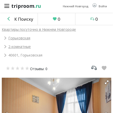
triproom
.ru
triproom
.ru
Нижний Новгород
Войти
К Поиску
0
0
Российский
Квартиры посуточно в Нижнем Новгороде
рубль
Горьковская
2-комнатные
Войти / Зарегистрироваться
40601, Горьковская
Добавить
Отзывы: 0
объявление
Избранное
0
Сравнение
0