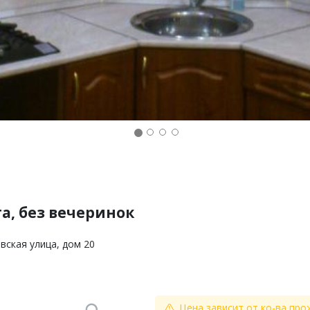
ога, без вечеринок
евская улица, дом 20
Цена зависит от ко-ва про