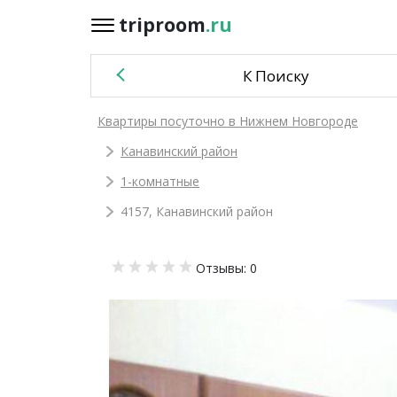
triproom
.ru
triproom
.ru
К Поиску
Российский
Квартиры посуточно в Нижнем Новгороде
рубль
Канавинский район
Войти / Зарегистрироваться
1-комнатные
4157, Канавинский район
Добавить
Отзывы: 0
объявление
Избранное
0
Сравнение
0