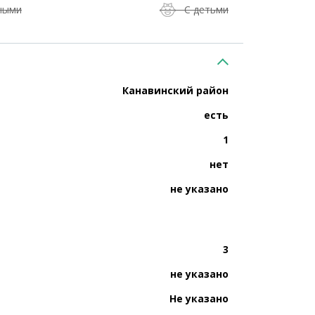
ными
С детьми
Канавинский район
есть
1
нет
не указано
3
не указано
Не указано