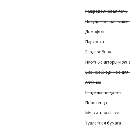
Микроволновая печь
Посудомоечная маши
Домофон
Парковка
Гардеробная
Плотные шторы и зан
Все необходимое для
Аптечка
Гладильная доска
Полотенца
Москитная сетка
Туалетная бумага