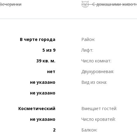
Вечеринки
С домашними живот
В черте города
Район:
5 из 9
Лифт:
39 кв. м.
Число комнат:
нет
Двухуровневая:
не указано
Вид из окна:
не указано
Косметический
Вмещает гостей:
не указано
Число кроватей:
2
Балкон: