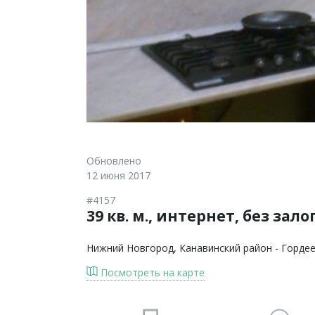
Обновлено
12 июня 2017
#4157
39 кв. м., интернет, без зал
Нижний Новгород
, Канавинский район - Горде
Посмотреть на карте