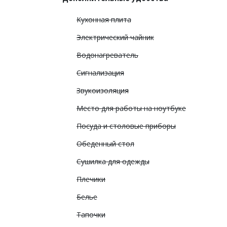
Кухонная плита
Электрический чайник
Водонагреватель
Сигнализация
Звукоизоляция
Место для работы на ноутбуке
Посуда и столовые приборы
Обеденный стол
Сушилка для одежды
Плечики
Белье
Тапочки