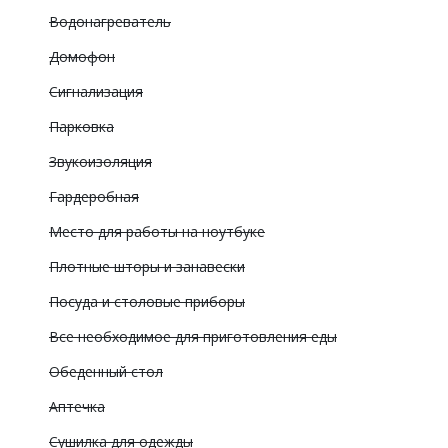
Водонагреватель
Домофон
Сигнализация
Парковка
Звукоизоляция
Гардеробная
Место для работы на ноутбуке
Плотные шторы и занавески
Посуда и столовые приборы
Все необходимое для приготовления еды
Обеденный стол
Аптечка
Сушилка для одежды