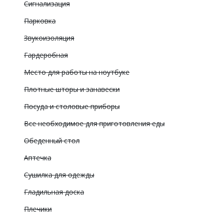
Сигнализация
Парковка
Звукоизоляция
Гардеробная
Место для работы на ноутбуке
Плотные шторы и занавески
Посуда и столовые приборы
Все необходимое для приготовления еды
Обеденный стол
Аптечка
Сушилка для одежды
Гладильная доска
Плечики