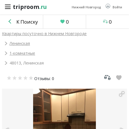
triproom
.ru
triproom
.ru
Нижний Новгород
Войти
К Поиску
0
0
Российский
Квартиры посуточно в Нижнем Новгороде
рубль
Ленинская
1-комнатные
Войти / Зарегистрироваться
48013, Ленинская
Добавить
Отзывы: 0
объявление
Избранное
0
Сравнение
0