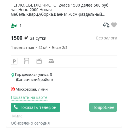
ТЕПЛО,СВЕТЛО,ЧИСТО .2часа 1500 далее 500 руб
час.Ночь 2000.Новая
мебель.Кварц,уборка.Ванна170см-раздельный
санузел.Светлая,чистая,уютная
кв-42м2.ЦУМ,Шайба,Аптеки,банкомат-Сбербанк
1
ВТБ,Пятерочка.Чи...
1500
Без залога
За сутки
1-комнатная
42 м²
Этаж 2/5
Гордеевская улица, 8
(Канавинский район)
Московская, 7 мин.
Показать на карте
Показать телефон
Подробнее
Мила
Обновлено сегодня