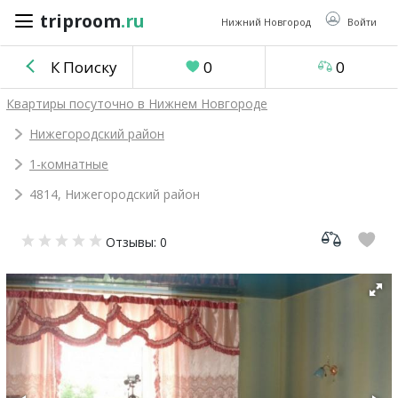
triproom
.ru
triproom
.ru
Нижний Новгород
Войти
К Поиску
0
0
Российский
Квартиры посуточно в Нижнем Новгороде
рубль
Нижегородский район
1-комнатные
Войти / Зарегистрироваться
4814, Нижегородский район
Добавить
Отзывы: 0
объявление
Избранное
0
Сравнение
0