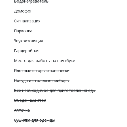
Водонагреватель
Домофон
Сигнализация
Парковка
Звукоизоляция
Гардеробная
Место для работы на ноутбуке
Плотные шторы и занавески
Посуда и столовые приборы
Все необходимое для приготовления еды
Обеденный стол
Аптечка
Сушилка для одежды