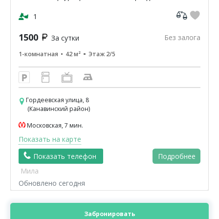
санузел.Светлая,чистая,уютная
кв-42м2.ЦУМ,Шайба,Аптеки,банкомат-Сбербанк
1
ВТБ,Пятерочка.Чи...
1500
Без залога
За сутки
1-комнатная
42 м²
Этаж 2/5
Гордеевская улица, 8
(Канавинский район)
Московская, 7 мин.
Показать на карте
Показать телефон
Подробнее
Мила
Обновлено сегодня
Забронировать