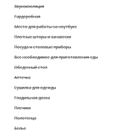
Звукоизоляция
Гардеробная
Место для работы на ноутбуке
Плотные шторы и занавески
Посуда и столовые приборы
Все необходимое для приготовления еды
Обеденный стол
Аптечка
Сушилка для одежды
Гладильная доска
Плечики
Полотенца
Белье