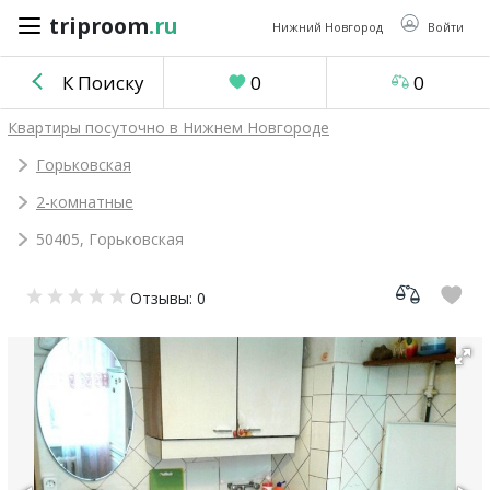
triproom
.ru
triproom
.ru
Нижний Новгород
Войти
К Поиску
0
0
Российский
Квартиры посуточно в Нижнем Новгороде
рубль
Горьковская
2-комнатные
Войти / Зарегистрироваться
50405, Горьковская
Добавить
Отзывы: 0
объявление
Избранное
0
Сравнение
0