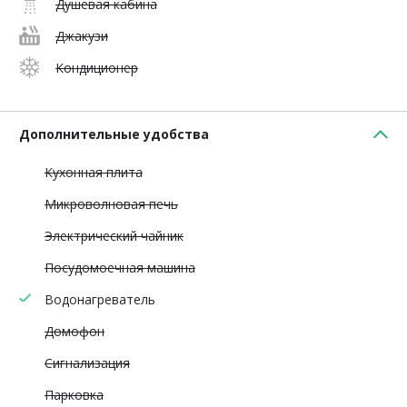
Душевая кабина
Джакузи
Кондиционер
Дополнительные удобства
Кухонная плита
Микроволновая печь
Электрический чайник
Посудомоечная машина
Водонагреватель
Домофон
Сигнализация
Парковка