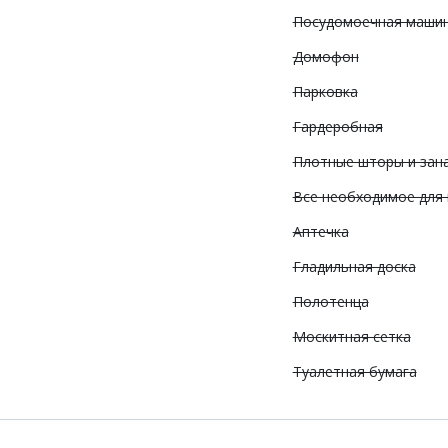
Посудомоечная маши
Домофон
Парковка
Гардеробная
Плотные шторы и зан
Все необходимое для
Аптечка
Гладильная доска
Полотенца
Москитная сетка
Туалетная бумага