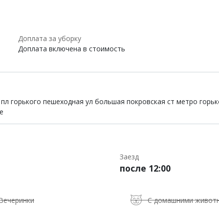
Доплата за уборку
Доплата включена в стоимость
 пл горького пешеходная ул большая покровская ст метро горько
е
Заезд
после 12:00
Вечеринки
С домашними живот