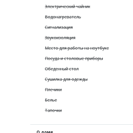
Электрический чайник
Водонагреватель
Сигнализация
Звукоизоляция
Место для работы на ноутбуке
Посуда и столовые приборы
Обеденный стол
Сушилка для одежды
Плечики
Белье
Тапочки
О доме