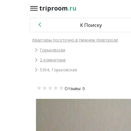
triproom
.ru
triproom
.ru
К Поиску
Российский
Квартиры посуточно в Нижнем Новгороде
рубль
Горьковская
Войти / Зарегистрироваться
2-комнатные
5304, Горьковская
Добавить
Отзывы: 0
объявление
Избранное
0
Сравнение
0