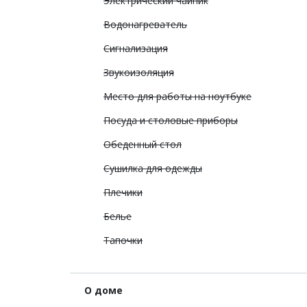
Электрический чайник
Водонагреватель
Сигнализация
Звукоизоляция
Место для работы на ноутбуке
Посуда и столовые приборы
Обеденный стол
Сушилка для одежды
Плечики
Белье
Тапочки
О доме