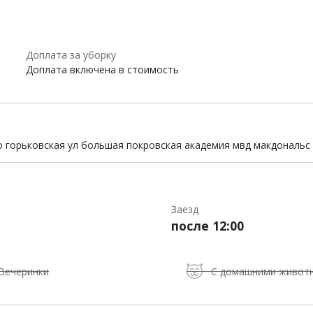
Доплата за уборку
Доплата включена в стоимость
о горьковская ул большая покровская академия мвд макдональс 
Заезд
после 12:00
Вечеринки
С домашними живот