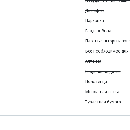
Посудомоечная маши
Домофон
Парковка
Гардеробная
Плотные шторы и зан
Все необходимое для
Аптечка
Гладильная доска
Полотенца
Москитная сетка
Туалетная бумага