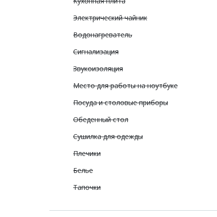
Кухонная плита
Электрический чайник
Водонагреватель
Сигнализация
Звукоизоляция
Место для работы на ноутбуке
Посуда и столовые приборы
Обеденный стол
Сушилка для одежды
Плечики
Белье
Тапочки