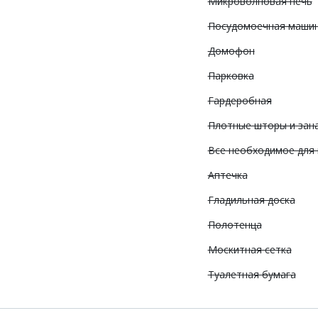
Микроволновая печь
Посудомоечная маши
Домофон
Парковка
Гардеробная
Плотные шторы и зан
Все необходимое для
Аптечка
Гладильная доска
Полотенца
Москитная сетка
Туалетная бумага