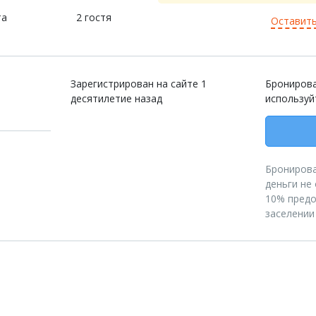
та
2 гостя
Оставить
Зарегистрирован на сайте 1
Бронирова
десятилетие назад
используй
Бронирова
деньги не
10% предо
заселении