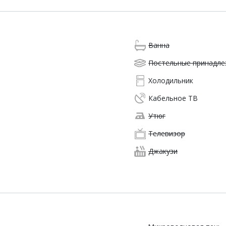
Ванна
Постельные принадл
Холодильник
Кабельное ТВ
Утюг
Телевизор
Джакузи