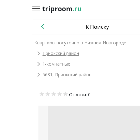
triproom
.ru
triproom
.ru
К Поиску
Российский
Квартиры посуточно в Нижнем Новгороде
рубль
Приокский район
Войти / Зарегистрироваться
1-комнатные
5631, Приокский район
Добавить
Отзывы: 0
объявление
Избранное
0
Сравнение
0