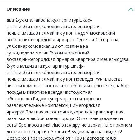
Описание
два 2-ух спал.дивана,кух.гарнитур.шкаф-
стенли),быт.тех:холодильник.телевизор.свч-
печь.ст.маш.авт.эл.чайник.утюг. Рядом московский
вокзал,нижегородская ярмарка. Сдается 1к.кв-ра на
ул.Совнаркомовская,28 от хозяина на
сутки,недели,месяц.Рядом московский
вокзал,нижегородская ярмарка.Квартира с мебелью(два
2-ух спал.дивана,кух.гарнитур.шкаф-
стенли),быт.тех:холодильник.телевизор.свч-
печь.ст.маш.авт.эл.чайник.утюг.Проведен Wi-Fi. Всегда
чистый комплект постельного белья и полотенец,набор
посуды.В квартире всегда чисто,уютная
обстановка.Рядом супермаркеты и торгово-
развлекательные комплексы,Нижегордская
ярмарка.Платная автостоянка,хорошая транспортная
развязка в любой конец города. Отчетные документы
есть! Бронирование! Имеются другие варианты от эконом
до элитных квартир. Звоните! Будем рады вас видеть!
Возможен трансфер.Сутки от 1100 и договорная,в