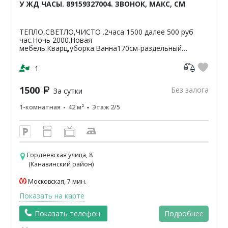
У ЖД ЧАСЫ. 89159327004. ЗВОНОК, МАКС, СМ
ТЕПЛО,СВЕТЛО,ЧИСТО .2часа 1500 далее 500 руб
час.Ночь 2000.Новая
мебель.Кварц,уборка.Ванна170см-раздельный
санузел.Светлая,чистая,уютная
кв-42м2.ЦУМ,Шайба,Аптеки,банкомат-Сбербанк
1
ВТБ,Пятерочка.Чи...
1500
Без залога
За сутки
1-комнатная
42 м²
Этаж 2/5
Гордеевская улица, 8
(Канавинский район)
Московская, 7 мин.
Показать на карте
Показать телефон
Подробнее