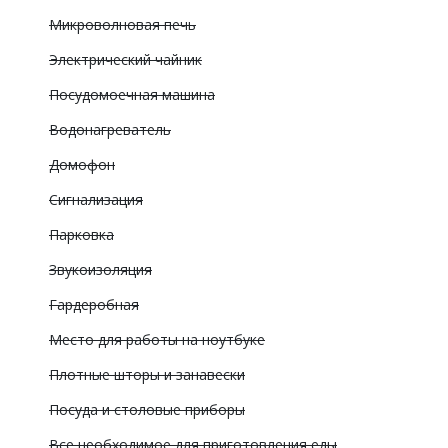
Микроволновая печь
Электрический чайник
Посудомоечная машина
Водонагреватель
Домофон
Сигнализация
Парковка
Звукоизоляция
Гардеробная
Место для работы на ноутбуке
Плотные шторы и занавески
Посуда и столовые приборы
Все необходимое для приготовления еды