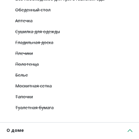
Обеденный стол
Аптечка
Сушилка для одежды
Гладильная доска
Плечики
Полотенца
Белье
Москитная сетка
Тапочки
Туалетная бумага
О доме