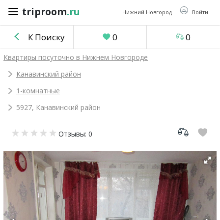
triproom
.ru
triproom
.ru
Нижний Новгород
Войти
К Поиску
0
0
Российский
Квартиры посуточно в Нижнем Новгороде
рубль
Канавинский район
1-комнатные
Войти / Зарегистрироваться
5927, Канавинский район
Добавить
Отзывы: 0
объявление
Избранное
0
Сравнение
0