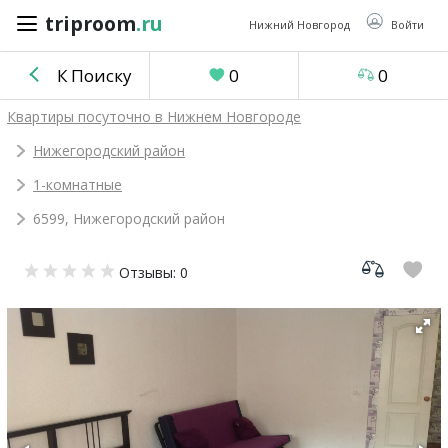
triproom
.ru
triproom
.ru
Нижний Новгород
Войти
К Поиску
0
0
Российский
Квартиры посуточно в Нижнем Новгороде
рубль
Нижегородский район
1-комнатные
Войти / Зарегистрироваться
6599, Нижегородский район
Добавить
Отзывы: 0
объявление
Избранное
0
Сравнение
0