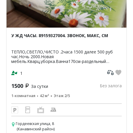
У ЖД ЧАСЫ. 89159327004. ЗВОНОК, МАКС, СМ
ТЕПЛО,СВЕТЛО,ЧИСТО .2часа 1500 далее 500 руб
час.Ночь 2000.Новая
мебель.Кварц,уборка.Ванна170см-раздельный
санузел.Светлая,чистая,уютная
кв-42м2.ЦУМ,Шайба,Аптеки,банкомат-Сбербанк
1
ВТБ,Пятерочка.Чи...
1500
Без залога
За сутки
1-комнатная
42 м²
Этаж 2/5
Гордеевская улица, 8
(Канавинский район)