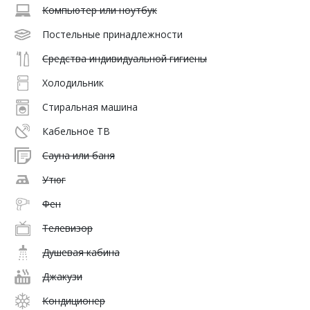
Компьютер или ноутбук
Постельные принадлежности
Средства индивидуальной гигиены
Холодильник
Стиральная машина
Кабельное ТВ
Сауна или баня
Утюг
Фен
Телевизор
Душевая кабина
Джакузи
Кондиционер