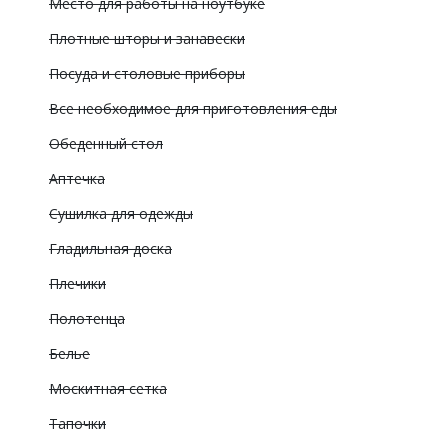
Место для работы на ноутбуке
Плотные шторы и занавески
Посуда и столовые приборы
Все необходимое для приготовления еды
Обеденный стол
Аптечка
Сушилка для одежды
Гладильная доска
Плечики
Полотенца
Белье
Москитная сетка
Тапочки