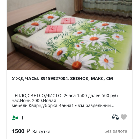
У ЖД ЧАСЫ. 89159327004. ЗВОНОК, МАКС, СМ
ТЕПЛО,СВЕТЛО,ЧИСТО .2часа 1500 далее 500 руб
час.Ночь 2000.Новая
мебель.Кварц,уборка.Ванна170см-раздельный
санузел.Светлая,чистая,уютная
кв-42м2.ЦУМ,Шайба,Аптеки,банкомат-Сбербанк
1
ВТБ,Пятерочка.Чи...
1500
Без залога
За сутки