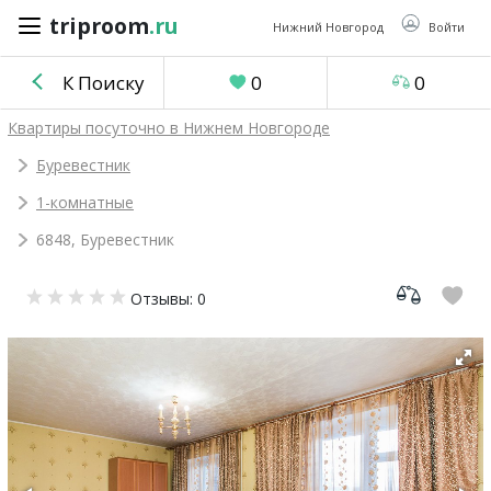
triproom
.ru
triproom
.ru
Нижний Новгород
Войти
К Поиску
0
0
Российский
Квартиры посуточно в Нижнем Новгороде
рубль
Буревестник
1-комнатные
Войти / Зарегистрироваться
6848, Буревестник
Добавить
Отзывы: 0
объявление
Избранное
0
Сравнение
0