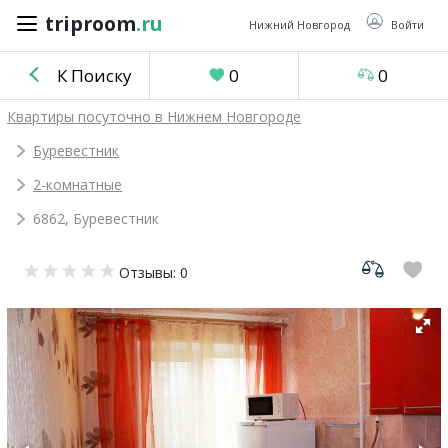
triproom
.ru
triproom
.ru
Нижний Новгород
Войти
К Поиску
0
0
Российский
Квартиры посуточно в Нижнем Новгороде
рубль
Буревестник
2-комнатные
Войти / Зарегистрироваться
6862, Буревестник
Добавить
Отзывы: 0
объявление
Избранное
0
Сравнение
0