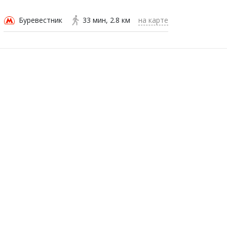
Буревестник
33 мин
2.8 км
на карте