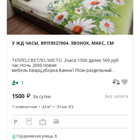
У ЖД ЧАСЫ. 89159327004. ЗВОНОК, МАКС, СМ
ТЕПЛО,СВЕТЛО,ЧИСТО .2часа 1500 далее 500 руб
час.Ночь 2000.Новая
мебель.Кварц,уборка.Ванна170см-раздельный
санузел.Светлая,чистая,уютная
кв-42м2.ЦУМ,Шайба,Аптеки,банкомат-Сбербанк
1
ВТБ,Пятерочка.Чи...
1500
Без залога
За сутки
1-комнатная
42 м²
Этаж 2/5
Гордеевская улица, 8