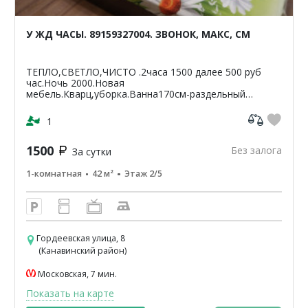
У ЖД ЧАСЫ. 89159327004. ЗВОНОК, МАКС, СМ
ТЕПЛО,СВЕТЛО,ЧИСТО .2часа 1500 далее 500 руб
час.Ночь 2000.Новая
мебель.Кварц,уборка.Ванна170см-раздельный
санузел.Светлая,чистая,уютная
кв-42м2.ЦУМ,Шайба,Аптеки,банкомат-Сбербанк
1
ВТБ,Пятерочка.Чи...
1500
Без залога
За сутки
1-комнатная
42 м²
Этаж 2/5
Гордеевская улица, 8
(Канавинский район)
Московская, 7 мин.
Показать на карте