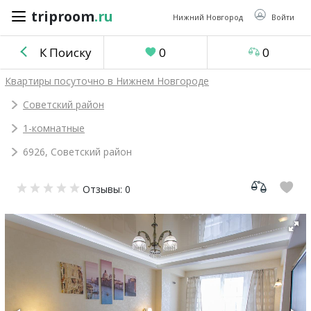
triproom
.ru
triproom
.ru
Нижний Новгород
Войти
К Поиску
0
0
Российский
Квартиры посуточно в Нижнем Новгороде
рубль
Советский район
1-комнатные
Войти / Зарегистрироваться
6926, Советский район
Добавить
Отзывы: 0
объявление
Избранное
0
Сравнение
0