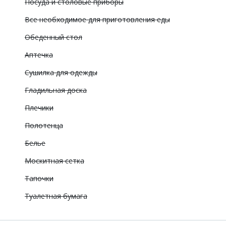
Посуда и столовые приборы
Все необходимое для приготовления еды
Обеденный стол
Аптечка
Сушилка для одежды
Гладильная доска
Плечики
Полотенца
Белье
Москитная сетка
Тапочки
Туалетная бумага