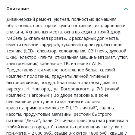
Описание
Дизайнерский ремонт, уютная, полностью домашняя
обстановка, просторная кухня-гостинная, изолированная
спальня, 4 спальных места, окна выходят в тихий двор.
Мебель (2-спальная кровать, 2 раскладных доп.места,
вместительный гардероб, кухонный гарнитур), бытовая
техника (LED-телевизор, холодильник, СВЧ печь, духовой
шкаф, электро - плита, стиральная машина-автомат, утюг,
электрочайник) кабельное ТВ, интернет Wi-Fi.
Предоставляется чистое постельное белье, свежий
комплект полотенец, предметы личной гигиены и
бытовой химии, посуда. Квартира в элитном доме по
адресу: г. Н. Новгород, ул. Богородского, д. 7/3. (жилой
комплекс "Нагорный") Во дворе парковка, в зоне
пешеходной доступности магазины и салоны
красоты,прямо в комплексе ТЦ "Отличный", салоны
касоты, продуктовые магазины, рестоан быстрого
питания "Дикси", бани. Отличная транспортная развязка в
любой конец города. Стоимость проживания: на сутки с
пон.-четв. – 2 000 руб., свыше 3-х суток 1800 руб., свыше 7