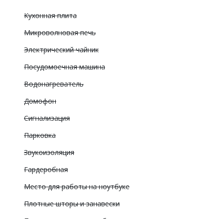
Кухонная плита
Микроволновая печь
Электрический чайник
Посудомоечная машина
Водонагреватель
Домофон
Сигнализация
Парковка
Звукоизоляция
Гардеробная
Место для работы на ноутбуке
Плотные шторы и занавески