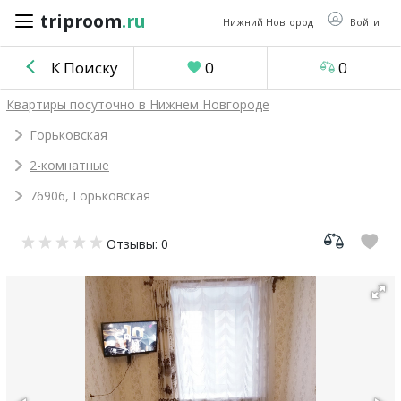
triproom
.ru
triproom
.ru
Нижний Новгород
Войти
К Поиску
0
0
Российский
Квартиры посуточно в Нижнем Новгороде
рубль
Горьковская
2-комнатные
Войти / Зарегистрироваться
76906, Горьковская
Добавить
Отзывы: 0
объявление
Избранное
0
Сравнение
0