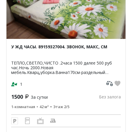
У ЖД ЧАСЫ. 89159327004. ЗВОНОК, МАКС, СМ
ТЕПЛО,СВЕТЛО,ЧИСТО .2часа 1500 далее 500 руб
час.Ночь 2000.Новая
мебель.Кварц,уборка.Ванна170см-раздельный
санузел.Светлая,чистая,уютная
кв-42м2.ЦУМ,Шайба,Аптеки,банкомат-Сбербанк
1
ВТБ,Пятерочка.Чи...
1500
Без залога
За сутки
1-комнатная
42 м²
Этаж 2/5