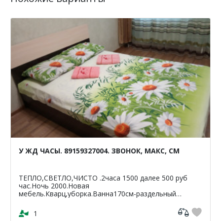
У ЖД ЧАСЫ. 89159327004. ЗВОНОК, МАКС, СМ
ТЕПЛО,СВЕТЛО,ЧИСТО .2часа 1500 далее 500 руб
час.Ночь 2000.Новая
мебель.Кварц,уборка.Ванна170см-раздельный
санузел.Светлая,чистая,уютная
кв-42м2.ЦУМ,Шайба,Аптеки,банкомат-Сбербанк
1
ВТБ,Пятерочка.Чи...