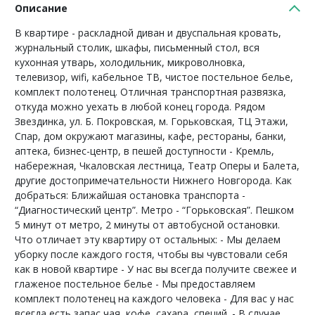
Описание
В квартире - раскладной диван и двуспальная кровать,
журнальный столик, шкафы, письменный стол, вся
кухонная утварь, холодильник, микроволновка,
телевизор, wifi, кабельное ТВ, чистое постельное белье,
комплект полотенец. Отличная транспортная развязка,
откуда можно уехать в любой конец города. Рядом
Звездинка, ул. Б. Покровская, м. Горьковская, ТЦ Этажи,
Спар, дом окружают магазины, кафе, рестораны, банки,
аптека, бизнес-центр, в пешей доступности - Кремль,
набережная, Чкаловская лестница, Театр Оперы и Балета,
другие достопримечательности Нижнего Новгорода. Как
добраться: Ближайшая остановка транспорта -
“Диагностический центр”. Метро - “Горьковская”. Пешком
5 минут от метро, 2 минуты от автобусной остановки.
Что отличает эту квартиру от остальных: - Мы делаем
уборку после каждого гостя, чтобы вы чувстовали себя
как в новой квартире - У нас вы всегда получите свежее и
глаженое постельное белье - Мы предоставляем
комплект полотенец на каждого человека - Для вас у нас
всегда есть запас чая, кофе, сахара, специй. - В случае,