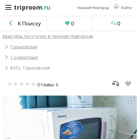
triproom
.ru
triproom
.ru
Нижний Новгород
Войти
К Поиску
0
0
Российский
Квартиры посуточно в Нижнем Новгороде
рубль
Горьковская
1-комнатные
Войти / Зарегистрироваться
8355, Горьковская
Добавить
Отзывы: 0
объявление
Избранное
0
Сравнение
0