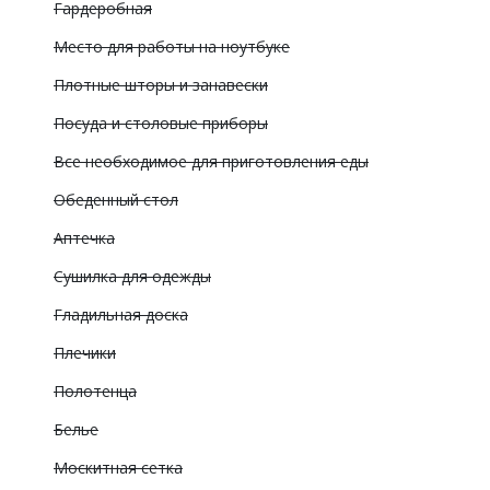
Гардеробная
Место для работы на ноутбуке
Плотные шторы и занавески
Посуда и столовые приборы
Все необходимое для приготовления еды
Обеденный стол
Аптечка
Сушилка для одежды
Гладильная доска
Плечики
Полотенца
Белье
Москитная сетка