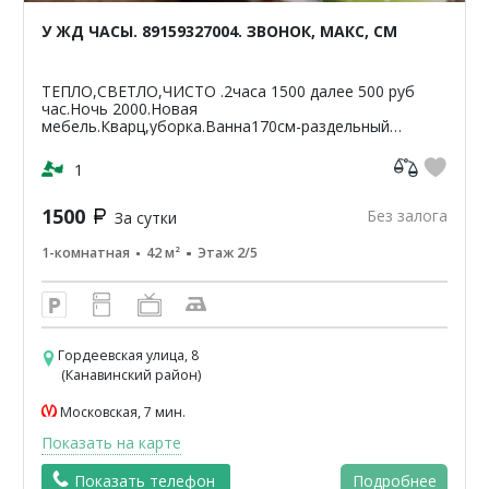
У ЖД ЧАСЫ. 89159327004. ЗВОНОК, МАКС, СМ
ТЕПЛО,СВЕТЛО,ЧИСТО .2часа 1500 далее 500 руб
час.Ночь 2000.Новая
мебель.Кварц,уборка.Ванна170см-раздельный
санузел.Светлая,чистая,уютная
кв-42м2.ЦУМ,Шайба,Аптеки,банкомат-Сбербанк
1
ВТБ,Пятерочка.Чи...
1500
Без залога
За сутки
1-комнатная
42 м²
Этаж 2/5
Гордеевская улица, 8
(Канавинский район)
Московская, 7 мин.
Показать на карте
Показать телефон
Подробнее