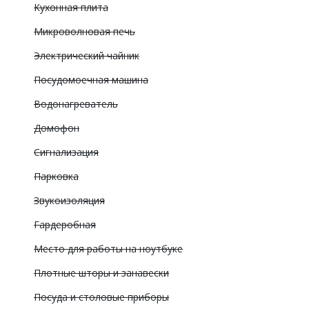
Кухонная плита
Микроволновая печь
Электрический чайник
Посудомоечная машина
Водонагреватель
Домофон
Сигнализация
Парковка
Звукоизоляция
Гардеробная
Место для работы на ноутбуке
Плотные шторы и занавески
Посуда и столовые приборы