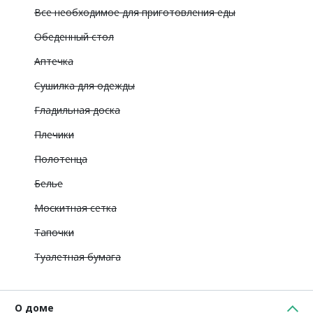
Все необходимое для приготовления еды
Обеденный стол
Аптечка
Сушилка для одежды
Гладильная доска
Плечики
Полотенца
Белье
Москитная сетка
Тапочки
Туалетная бумага
О доме