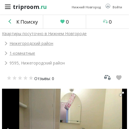
triproom
.ru
triproom
.ru
Нижний Новгород
Войти
К Поиску
0
0
Российский
Квартиры посуточно в Нижнем Новгороде
рубль
Нижегородский район
1-комнатные
Войти / Зарегистрироваться
9595, Нижегородский район
Добавить
Отзывы: 0
объявление
Избранное
0
Сравнение
0