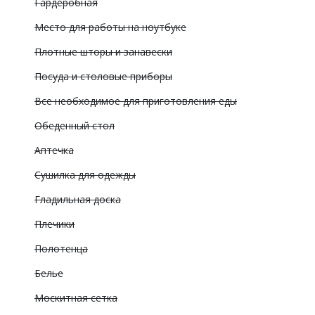
Гардеробная
Место для работы на ноутбуке
Плотные шторы и занавески
Посуда и столовые приборы
Все необходимое для приготовления еды
Обеденный стол
Аптечка
Сушилка для одежды
Гладильная доска
Плечики
Полотенца
Белье
Москитная сетка