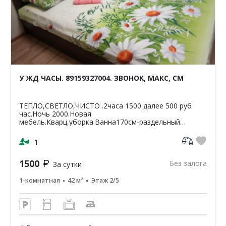
У ЖД ЧАСЫ. 89159327004. ЗВОНОК, МАКС, СМ
ТЕПЛО,СВЕТЛО,ЧИСТО .2часа 1500 далее 500 руб
час.Ночь 2000.Новая
мебель.Кварц,уборка.Ванна170см-раздельный
санузел.Светлая,чистая,уютная
кв-42м2.ЦУМ,Шайба,Аптеки,банкомат-Сбербанк
1
ВТБ,Пятерочка.Чи...
1500
Без залога
За сутки
1-комнатная
42 м²
Этаж 2/5