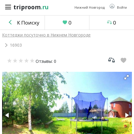
triproom
.ru
triproom
.ru
Нижний Новгород
Войти
К Поиску
0
0
Российский
Коттеджи посуточно в Нижнем Новгороде
рубль
16903
Войти / Зарегистрироваться
Отзывы: 0
Добавить
объявление
Избранное
0
Сравнение
0