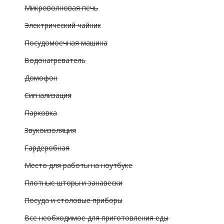
Микроволновая печь
Электрический чайник
Посудомоечная машина
Водонагреватель
Домофон
Сигнализация
Парковка
Звукоизоляция
Гардеробная
Место для работы на ноутбуке
Плотные шторы и занавески
Посуда и столовые приборы
Все необходимое для приготовления еды