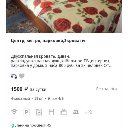
Центр, метро, парковка,3кровати
Двухспальная кровать, диван,
раскладушка,ванная,душ ,кабельное ТВ ,интернет,
парковка у дома. 3 часа-800 руб. за 2х человек От
10ти суток и более ,по 1100 руб.за сутки . Ночь-1200
руб.за 2х че...
1500
Без залога
За сутки
4-местный
28 м²
Этаж 4/9
Ленина проспект, 45