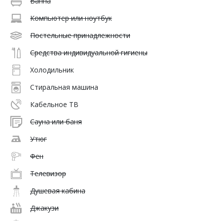
Ванна
Компьютер или ноутбук
Постельные принадлежности
Средства индивидуальной гигиены
Холодильник
Стиральная машина
Кабельное ТВ
Сауна или баня
Утюг
Фен
Телевизор
Душевая кабина
Джакузи