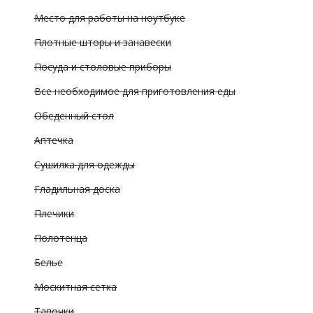
Место для работы на ноутбуке
Плотные шторы и занавески
Посуда и столовые приборы
Все необходимое для приготовления еды
Обеденный стол
Аптечка
Сушилка для одежды
Гладильная доска
Плечики
Полотенца
Белье
Москитная сетка
Тапочки