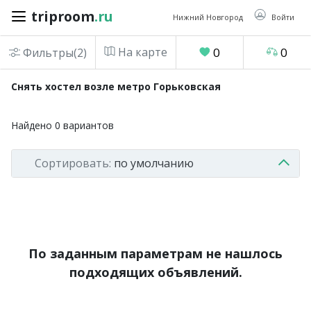
triproom
.ru
triproom
.ru
Нижний Новгород
Войти
На карте
0
0
Фильтры(2)
Российский
Снять хостел возле метро Горьковская
рубль
Найдено
0
вариантов
Войти / Зарегистрироваться
Сортировать:
по умолчанию
Добавить
объявление
Избранное
0
Сравнение
По заданным параметрам не нашлось
0
подходящих объявлений.