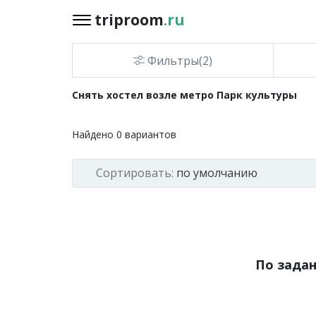
triproom
.ru
triproom
.ru
Фильтры(2)
Российский
Снять хостел возле метро Парк культуры
рубль
Найдено
0
вариантов
Войти / Зарегистрироваться
Сортировать:
по умолчанию
Добавить
объявление
Избранное
0
По зада
Сравнение
0