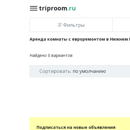
triproom
.ru
triproom
.ru
Фильтры
Российский
Аренда комнаты с евроремонтом в Нижнем 
рубль
Найдено
0
вариантов
Войти / Зарегистрироваться
Сортировать:
по умолчанию
Добавить
объявление
Избранное
0
Сравнение
0
Подписаться на новые объявления