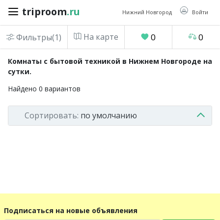
triproom
.ru
triproom
.ru
Нижний Новгород
Войти
На карте
0
0
Фильтры(1)
Российский
Комнаты с бытовой техникой в Нижнем Новгороде на
рубль
сутки.
Найдено
0
вариантов
Войти / Зарегистрироваться
Сортировать:
по умолчанию
Добавить
объявление
Избранное
0
Сравнение
0
Подписаться на новые объявления