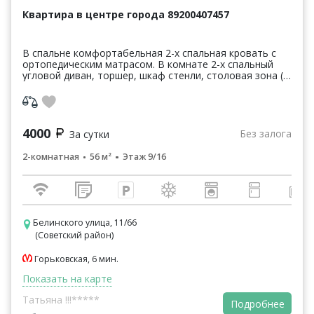
Квартира в центре города 89200407457
В спальне комфортабельная 2-х спальная кровать с
ортопедическим матрасом. В комнате 2-х спальный
угловой диван, торшер, шкаф стенли, столовая зона (
стол +4 стула, мини стенка, . Кухня : встроенный...
4000
Без залога
За сутки
2-комнатная
56 м²
Этаж 9/16
Белинского улица, 11/66
(Советский район)
Горьковская, 6 мин.
Показать на карте
Татьяна !!!*****
Подробнее