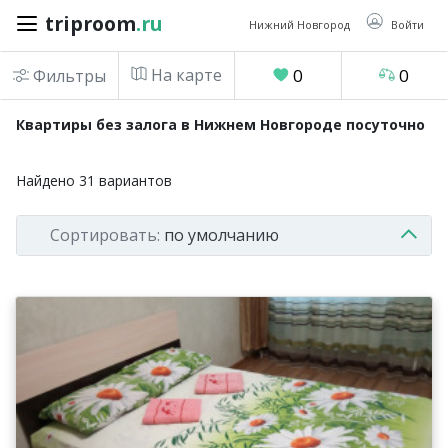
triproom
.ru
triproom
.ru
Нижний Новгород
Войти
На карте
0
0
Фильтры
Российский
Квартиры без залога в Нижнем Новгороде посуточно
рубль
Найдено
31
вариантов
Войти / Зарегистрироваться
Сортировать:
по умолчанию
Добавить
объявление
Избранное
0
Сравнение
0