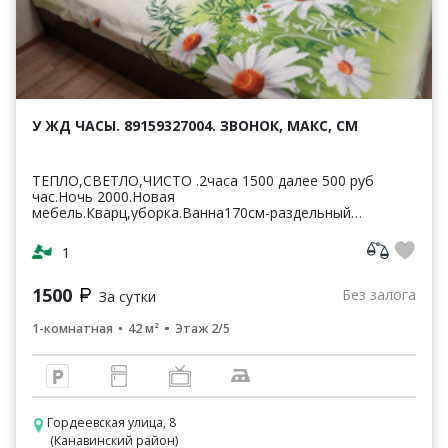
У ЖД ЧАСЫ. 89159327004. ЗВОНОК, МАКС, СМ
ТЕПЛО,СВЕТЛО,ЧИСТО .2часа 1500 далее 500 руб
час.Ночь 2000.Новая
мебель.Кварц,уборка.Ванна170см-раздельный
санузел.Светлая,чистая,уютная
кв-42м2.ЦУМ,Шайба,Аптеки,банкомат-Сбербанк
1
ВТБ,Пятерочка.Чи...
1500
Без залога
За сутки
1-комнатная
42 м²
Этаж 2/5
Гордеевская улица, 8
(Канавинский район)