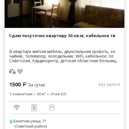
Сдам посуточно квартиру 30 кв.м, кабельное тв
В квартире мягкая мебель, двухспальная кровать, эл.
чайник, телевизор, холодильник. WiFi, кабельное. пл.
Советская, Кардиоцентр, детская областная больница,
дворец Спорта При длительном проживани...
1500
Без залога
За сутки
1-комнатная
30 м²
Этаж 5/5
+7 903 901 6655
info@triproom.ru
Бекетова улица, 71
(Советский район)