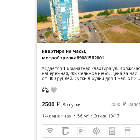
квартира на Часы,
метроСтрелка89081582001
*Сдаётся 1-комнатная квартира ул. Волжска
набережная, ЖК Седьмое небо, Цена за Час-
от 400 рублей. Сутки в будни для 1 чел. от 2-5
чел. цена договорная, в зависимости от
срока пребывания и колич...
2500
2000
Зало
За сутки
1-комнатная
56 м²
Этаж 10/17