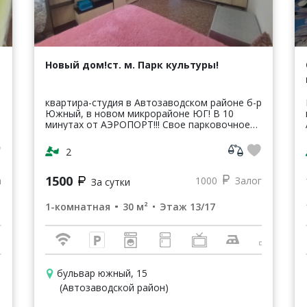
Новый дом!ст. м. Парк культуры!
квартира-студия в Автозаводском районе б-р
Южный, в новом микрорайоне ЮГ! В 10
минутах от АЭРОПОРТ!!! Свое парковочное
место!!! Цена указана за проживание не
более 1-2человека(с одним спал...
2
1500
а
1000
Залог
За сутки
1-комнатная
30 м²
Этаж 13/17
бульвар южный, 15
(Автозаводской район)