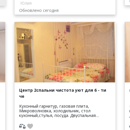
Юлия
Обновлено сегодня
Центр 2спальни чистота уют для 6 - ти
че
ь
Кухонный гарнитур, газовая плита,
Микроволновка, холодильник, стол
кухонный,стулья, посуда. Двуспальная
кровать, диван раскладной, шкаф, зеркало,
стол письменный,тумба под телевизор.
Бытовая техн...