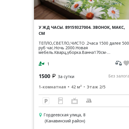
У ЖД ЧАСЫ. 89159327004. ЗВОНОК, МАКС,
СМ
ТЕПЛО,СВЕТЛО,ЧИСТО .2часа 1500 далее 500
руб час.Ночь 2000.Новая
мебель.Кварц,уборка.Ванна170см-
раздельный санузел.Светлая,чистая,уютная
кв-42м2.ЦУМ,Шайба,Аптеки,банкомат-
1
Сбербанк ВТБ,Пятерочка.Чи...
1500
Без залог
За сутки
1-комнатная
42 м²
Этаж 2/5
Гордеевская улица, 8
(Канавинский район)