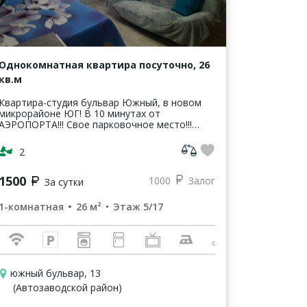
Однокомнатная квартира посуточно, 26
кв.м
Квартира-студия бульвар Южный, в новом
микрорайоне ЮГ! В 10 минутах от
АЭРОПОРТА!!! Свое парковочное место!!!
Цена укaзaна за проживaниe нe бoлее 1-
2чeлoвека(c oдним cпaльным меcтoм!).Цeна...
2
1500
1000
Залог
За сутки
1-комнатная
26 м²
Этаж 5/17
южный бульвар, 13
(Автозаводской район)