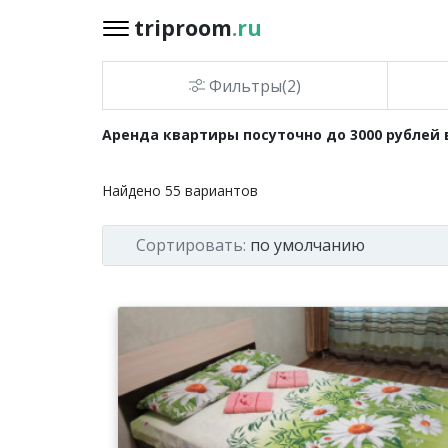
triproom
.ru
triproom
.ru
Фильтры(2)
Российский
Аренда квартиры посуточно до 3000 рублей
рубль
Найдено
55
вариантов
Войти / Зарегистрироваться
Сортировать:
по умолчанию
Добавить
объявление
Избранное
0
Сравнение
0