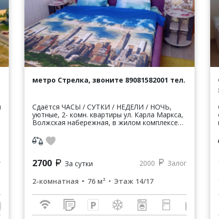
метро Стрелка, звоните 89081582001 тел.
я
Сдаётся ЧАСЫ / СУТКИ / НЕДЕЛИ / НОЧЬ,
уютные, 2- комн. квартиры ул. Карла Маркса,
Волжская набережная, в жилом комплексе
"Седьмое небо" 7 небо, новый дом, 14/17эт.
мебель, импортная бытовая техника...
2700
г
2000
Залог
За сутки
2-комнатная
76 м²
Этаж 14/17