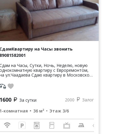
СдамКвартиру на Часы звонить
89081582001
Сдам на Часы, Сутки, Ночь, Неделю, новую
однокомнатную квартиру с Евроремонтом,
на ул.Чаадаева Сдаю квартиру в Московском
районе по улице Чаадаева рядом Сормовский
парк, Сормовский рынок, зоопарк "...
1600
2000
Залог
За сутки
1-комнатная
36 м²
Этаж 3/6