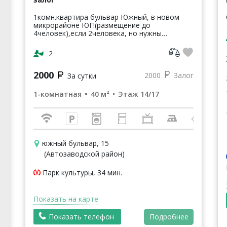
1комн.квартира бульвар Южный, в новом
микрорайоне ЮГ!(размещение до
4человек),если 2человека, но нужны
2раздельных спальных место, то цена другая!
Заезд после 14.00, выезд до 12.00! Если
2
необходим...
2000
2000
Залог
За сутки
1-комнатная
40 м²
Этаж 14/17
южный бульвар, 15
(Автозаводской район)
Парк культуры, 34 мин.
Показать на карте
Показать телефон
Подробнее