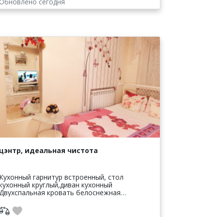
Обновлено сегодня
цэнтр, идеальная чистота
Кухонный гарнитур встроенный, стол
кухонный круглый,диван кухонный
Двухспальная кровать белоснежная
кованная, диван раскладной современный
новый, стенка белая глянец, банкетка
Торговый центр Му...