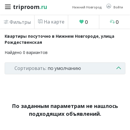
triproom
.ru
triproom
.ru
Нижний Новгород
Войти
На карте
0
0
Фильтры
Российский
Квартиры посуточно в Нижнем Новгороде, улица
рубль
Рождественская
Найдено
0
вариантов
Войти / Зарегистрироваться
Сортировать:
по умолчанию
Добавить
объявление
Избранное
0
Сравнение
По заданным параметрам не нашлось
0
подходящих объявлений.